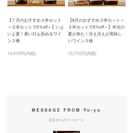
ッ
【７月のおすすめ３本セット
【8月のおすすめ３本セット＜
ア
ッ
＜３本セットで5％off＞】いよ
３本セットで5％off＞】本当の
レ
いよ夏！暑い日も呑めるワイ
夏が来た！冷え冷えが美味し
イ
ン３種
いワイン３種
2
10,010円(内税)
10,770円(内税)
MESSAGE FROM Yo-yo
店主からのメッセージ