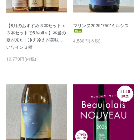
【8月のおすすめ３本セット＜
マリンヌ2025*750*ミルシス
３本セットで5％off＞】本当の
夏が来た！冷え冷えが美味し
4,580円(内税)
いワイン３種
10,770円(内税)